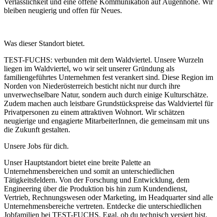
Verlässlichkeit und eine offene Kommunikation auf Augenhöhe.
Wir
bleiben neugierig und offen für Neues.
Was dieser Standort bietet.
TEST-FUCHS: verbunden mit dem Waldviertel. Unsere Wurzeln
liegen im Waldviertel, wo wir seit unserer Gründung als
familiengeführtes Unternehmen fest verankert sind. Diese Region im
Norden von Niederösterreich besticht nicht nur durch ihre
unverwechselbare Natur, sondern auch durch einige Kulturschätze.
Zudem machen auch leistbare Grundstückspreise das Waldviertel für
Privatpersonen zu einem attraktiven Wohnort. Wir schätzen
neugierige und engagierte MitarbeiterInnen, die gemeinsam mit uns
die Zukunft gestalten.
Unsere Jobs für dich.
Unser Hauptstandort bietet eine breite Palette an
Unternehmensbereichen und somit an unterschiedlichen
Tätigkeitsfeldern. Von der Forschung und Entwicklung, dem
Engineering über die Produktion bis hin zum Kundendienst,
Vertrieb, Rechnungswesen oder Marketing, im Headquarter sind alle
Unternehmensbereiche vertreten. Entdecke die unterschiedlichen
Jobfamilien bei TEST-FUCHS. Egal, ob du technisch versiert bist,