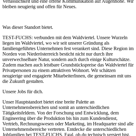
Verlässlichkeit und eine offene Kommunikation auf Augenhöhe.
Wir
bleiben neugierig und offen für Neues.
Was dieser Standort bietet.
TEST-FUCHS: verbunden mit dem Waldviertel. Unsere Wurzeln
liegen im Waldviertel, wo wir seit unserer Gründung als
familiengeführtes Unternehmen fest verankert sind. Diese Region im
Norden von Niederösterreich besticht nicht nur durch ihre
unverwechselbare Natur, sondern auch durch einige Kulturschätze.
Zudem machen auch leistbare Grundstückspreise das Waldviertel für
Privatpersonen zu einem attraktiven Wohnort. Wir schätzen
neugierige und engagierte MitarbeiterInnen, die gemeinsam mit uns
die Zukunft gestalten.
Unsere Jobs für dich.
Unser Hauptstandort bietet eine breite Palette an
Unternehmensbereichen und somit an unterschiedlichen
Tätigkeitsfeldern. Von der Forschung und Entwicklung, dem
Engineering über die Produktion bis hin zum Kundendienst,
Vertrieb, Rechnungswesen oder Marketing, im Headquarter sind alle
Unternehmensbereiche vertreten. Entdecke die unterschiedlichen
Jobfamilien bei TEST-FUCHS. Egal, ob du technisch versiert bist,